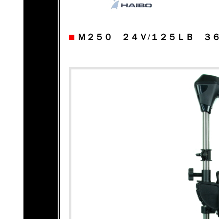
Ｍ２５０ ２４Ｖ/１２５ＬＢ ３