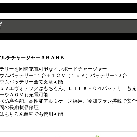
マルチチャージャー３ＢＡＮＫ
テリーを同時充電可能なオンボードチャージャー
ウムバッテリー×１台＋１２Ｖ（１５Ｖ）バッテリー×２台
ウムバッテリー全て充電可能
５Ｖエヴォテックはもちろん、ＬｉＦｅＰＯ４バッテリーも充
ーやＡＧＭも充電可能
水防塵性能。高性能アルミケース採用、冷却ファン搭載で安全
間の長期製品保証
はもちろん自宅でも使用可能