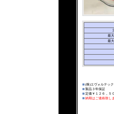
最
最
(株)エヴォルテッ
製品３年保証
定価￥１２６，５
納期はご連絡致し