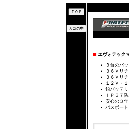
エヴォテック
３台のバッ
３６Ｖリチ
３６Ｖリチ
１２Ｖ・１
鉛バッテリ
ＩＰ６７防
安心の３年
バスボート