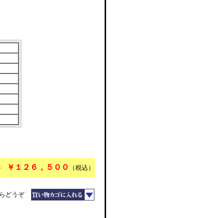
￥１２６，５００
格
（税込）
らどうぞ