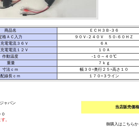
商品名
ＥＣＨ３Ｂ-３６
定格ＡＣ入力
９０Ｖ-２４０Ｖ ５０-６０ＨＺ
大充電電流３６Ｖ
６Ａ
大充電電流１２Ｖ
１０Ａ
作動温度
-１０～４０℃
重量
７ｋｇ
寸法ｃｍ
幅３０×奥行２５×高さ１０
配線長ｃｍ
１７０×３ライン
クジャパン
当店販売価
００
ます。
御購入はこちらか