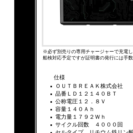
※必ず別売りの専用チャージャーで充電し
船検対応予定ですが証明書の発行には手数
仕様
ＯＵＴＢＲＥＡＫ株式会社
品番ＬＤ１２１４０ＢＴ
公称電圧１２．８Ｖ
容量１４０Ａｈ
電力量１７９２Ｗｈ
サイクル回数 ４０００回
セルタイプ リチウム鉄リン