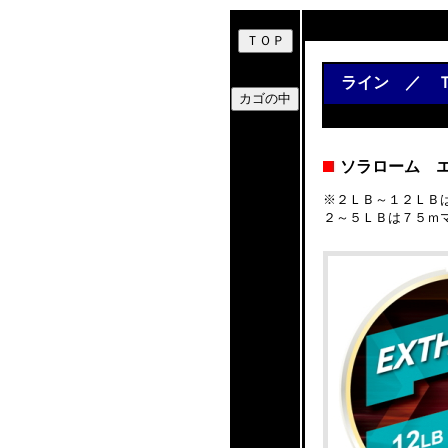
ライン ／ Ｔ
ソラローム 
※２ＬＢ～１２ＬＢ
２～５ＬＢは７５ｍ