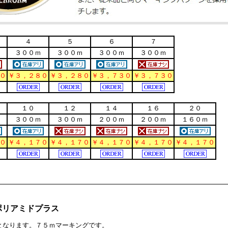
４
５
６
７
３００ｍ
３００ｍ
３００ｍ
３００ｍ
０
￥３，２８０
￥３，２８０
￥３，７３０
￥３，７３０
１０
１２
１４
１６
２０
３００ｍ
３００ｍ
２００ｍ
２００ｍ
１６０ｍ
０
￥４，１７０
￥４，１７０
￥４，１７０
￥４，１７０
￥４，１７０
ポリアミドプラス
となります。７５ｍマーキングです。