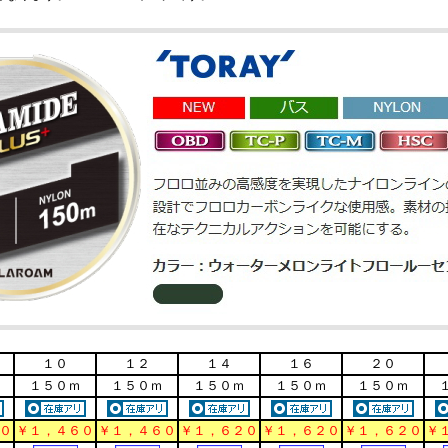
１０
１２
１４
１６
２０
１５０ｍ
１５０ｍ
１５０ｍ
１５０ｍ
１５０ｍ
０
￥１，４６０
￥１，４６０
￥１，６２０
￥１，６２０
￥１，６２０
￥