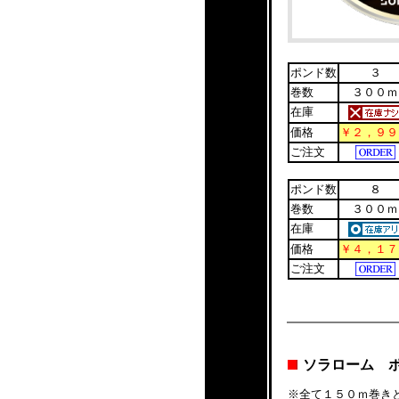
ポンド数
３
巻数
３００ｍ
在庫
価格
￥２，９９
ご注文
ポンド数
８
巻数
３００ｍ
在庫
価格
￥４，１７
ご注文
ソラローム 
※全て１５０ｍ巻き