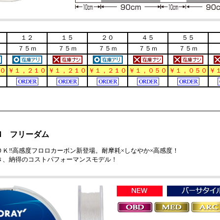
１２
１５
２０
４５
５５
７５ｍ
７５ｍ
７５ｍ
７５ｍ
７５ｍ
０
￥１，２１０
￥１，２１０
￥１，２１０
￥１，０５０
￥１，０５０
￥
Ｍ フリーダム
ＯＫ‼高感度フロロカーボン新登場。耐摩耗×しなやか×高感度！
き、納得のコストパフォーマンスモデル！