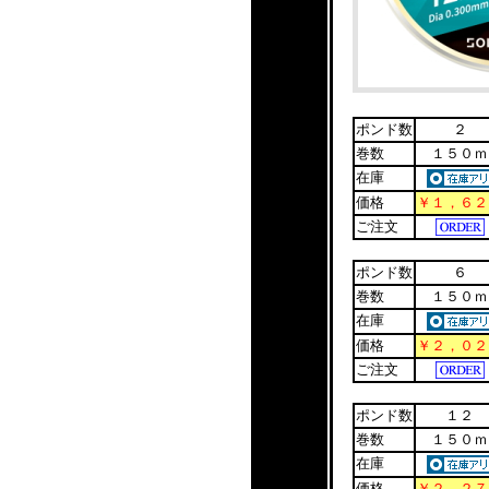
ポンド数
２
巻数
１５０ｍ
在庫
価格
￥１，６２
ご注文
ポンド数
６
巻数
１５０ｍ
在庫
価格
￥２，０２
ご注文
ポンド数
１２
巻数
１５０ｍ
在庫
価格
￥２，２７