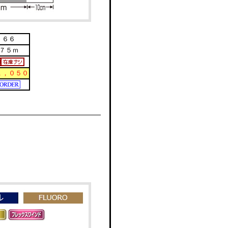
６６
７５ｍ
１，０５０