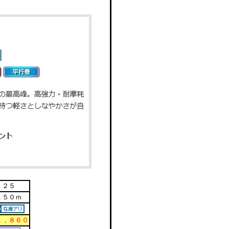
２５
１５０ｍ
１，８６０