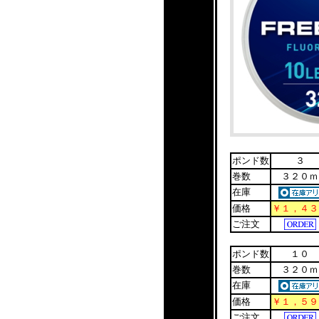
ポンド数
３
巻数
３２０ｍ
在庫
価格
￥１，４３
ご注文
ポンド数
１０
巻数
３２０ｍ
在庫
価格
￥１，５９
ご注文