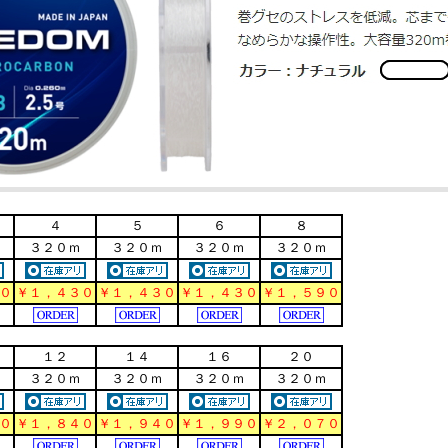
４
５
６
８
３２０ｍ
３２０ｍ
３２０ｍ
３２０ｍ
０
￥１，４３０
￥１，４３０
￥１，４３０
￥１，５９０
１２
１４
１６
２０
３２０ｍ
３２０ｍ
３２０ｍ
３２０ｍ
０
￥１，８４０
￥１，９４０
￥１，９９０
￥２，０７０