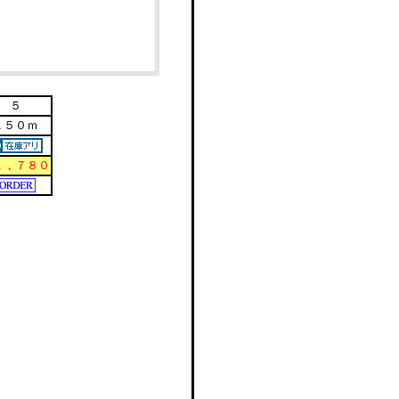
５
１５０ｍ
１，７８０