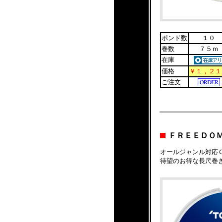
ポンド数
１０
巻数
７５ｍ
在庫
価格
￥１，２１
ご注文
ＦＲＥＥＤＯ
オールジャンル対応
待望のお得な長尺巻