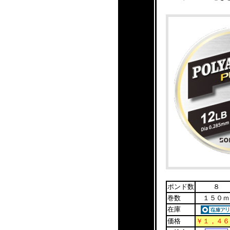
ポンド数
８
巻数
１５０ｍ
在庫
価格
￥１，４６