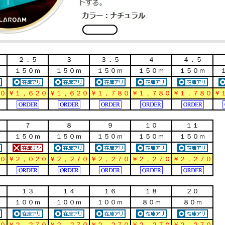
２．５
３
３．５
４
４．５
１５０ｍ
１５０ｍ
１５０ｍ
１５０ｍ
１５０ｍ
０
￥１，６２０
￥１，６２０
￥１，７８０
￥１，７８０
￥１，７８０
￥
７
８
９
１０
１１
１５０ｍ
１５０ｍ
１５０ｍ
１５０ｍ
１５０ｍ
０
￥２，０２０
￥２，２７０
￥２，２７０
￥２，２７０
￥２，２７０
１３
１４
１６
１８
２０
１００ｍ
１００ｍ
１００ｍ
８０ｍ
８０ｍ
０
￥２，２７０
￥２，２７０
￥２，２７０
￥２，２７０
￥２，２７０