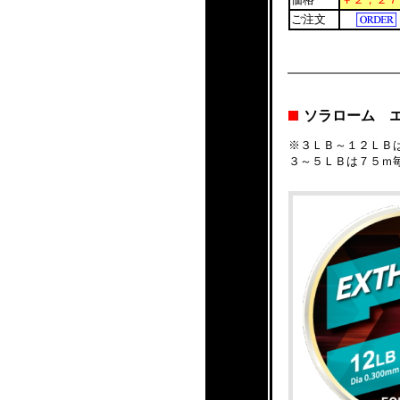
ご注文
ソラローム 
※３ＬＢ～１２ＬＢ
３～５ＬＢは７５ｍ