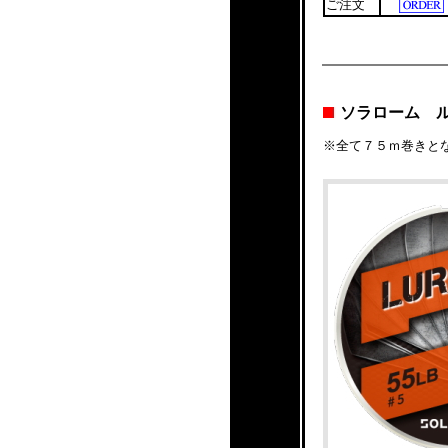
ご注文
ソラローム 
※全て７５ｍ巻きと