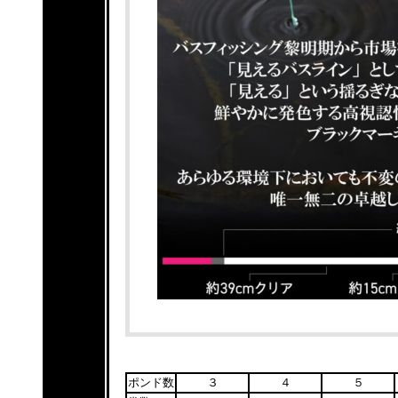
ポンド数
３
４
５