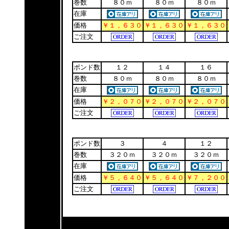
巻数
８０ｍ
８０ｍ
８０ｍ
在庫
価格
￥１，６３０
￥１，６３０
￥１，６３０
ご注文
ポンド数
１２
１４
１６
巻数
８０ｍ
８０ｍ
８０ｍ
在庫
価格
￥２，０７０
￥２，０７０
￥２，０７０
ご注文
ポンド数
３
４
１２
巻数
３２０ｍ
３２０ｍ
３２０ｍ
在庫
価格
￥５，６４０
￥５，６４０
￥７，２００
ご注文