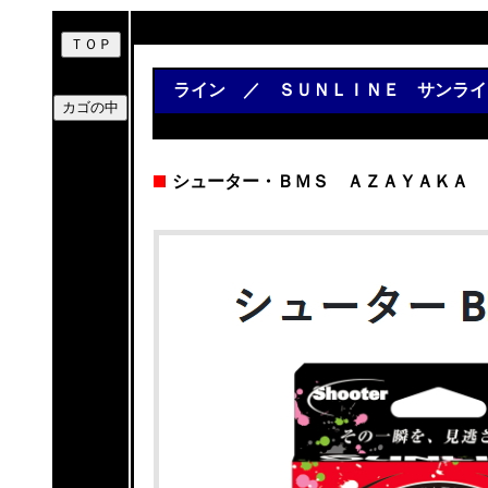
ライン ／ ＳＵＮＬＩＮＥ サンライ
シューター・ＢＭＳ ＡＺＡＹＡＫＡ 