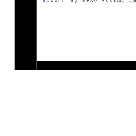
１００ｍｍ ６ｇ ３ヶ入り Ｆｅｃｏ認定 定