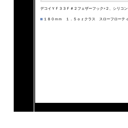
デコイＹＦ３３Ｆ＃２フェザーフック×２、シリコ
１８０ｍｍ １．５ｏｚクラス スローフローテ