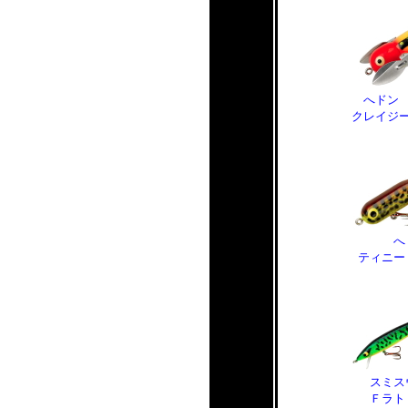
へドン
クレイジ
へ
ティニー
スミス
Ｆラト