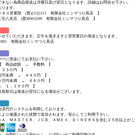
できない為商品発送は月曜日及び翌日となります。詳細はお問合せ下さい。
なります。
ビジネス営業部 (普)2332315 有限会社ミシマつり具店 】
五八支店 (普)0003298 有限会社ミシマつり具店 】
させていただきます。正午を過ぎますと翌営業日の発送となります。
32981 有限会社ミシマつり具店
バーに現金にてお支払い下さい。
【 商品総額 → 手数料 】
 ３３０円 】
万円未満 → ４４０円 】
０万円未満 → ６６０円 】
→ １，１００円 】
日祝祭日は発送が翌日になる場合がございます。
決済代行システムを利用しております。
により保護された状態で送信されます。安心してご利用下さい。
ＳＡ、ＭＡＳＴＥＲ、ＪＣＢ、ＡＭＥＸ、ＤＩＮＥＲＳを含む２５社以上がご
い、分割払い（３回から）、リボ払いがご利用可能です。