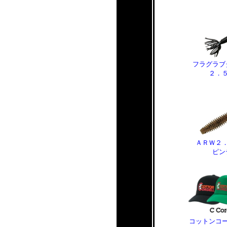
フラグラブ
２．
ＡＲＷ２
ピン
コットンコ