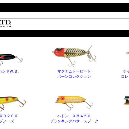
ンドＷ.Ｂ.
マグナムトーピード
チ
ボーンコレクション
コレ
Ｘ０２００
へドン Ｘ８４５０
プノーズ
プランキングバサースプーク