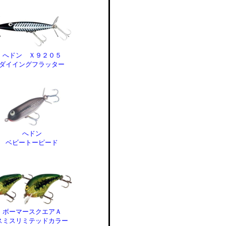
へドン Ｘ９２０５
ダイイングフラッター
へドン
ベビートーピード
ボーマースクエアＡ
スミスリミテッドカラー