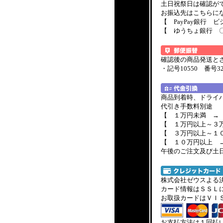
土日祝祭日は確認が
お振込先はこちらに
【 PayPay銀行 
【 ゆうちょ銀行 〇
確認後の商品発送と
・記号10550 番号
商品到着時、ドライ
代引き手数料別途 
【 １万円未満 →
【 １万円以上～３
【 ３万円以上～１
【 １０万円以上 
午後のご注文及び土
株式会社ゼウスよる
カード情報はＳＳＬ
お取扱カードはＶＩ
お支払方法は１回払