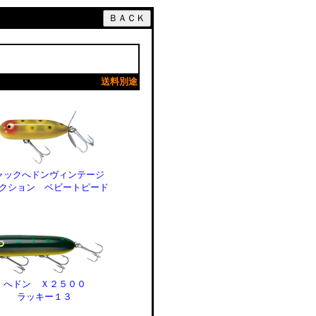
送料別途
ャックへドンヴィンテージ
クション ベビートピード
へドン Ｘ２５００
ラッキー１３