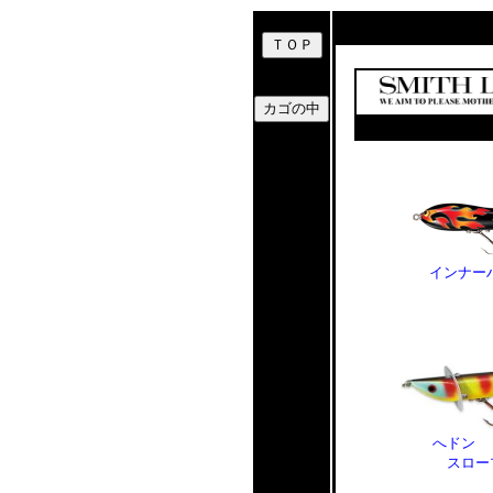
インナーハ
へドン 
スロー