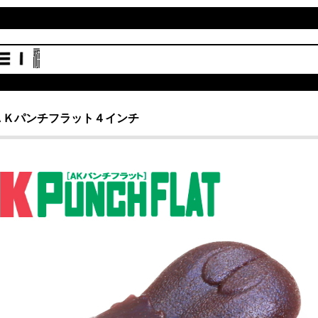
ＡＫパンチフラット４インチ