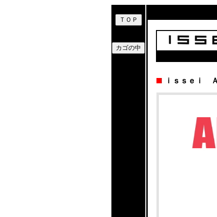
ｉｓｓｅｉ 