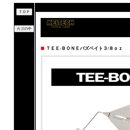
ＴＥＥ-ＢＯＮＥバズベイト３/８ｏｚ