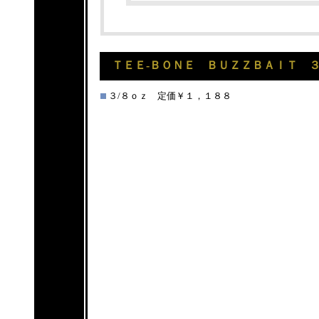
ＴＥＥ-ＢＯＮＥ ＢＵＺＺＢＡＩＴ ３
３/８ｏｚ 定価￥１，１８８