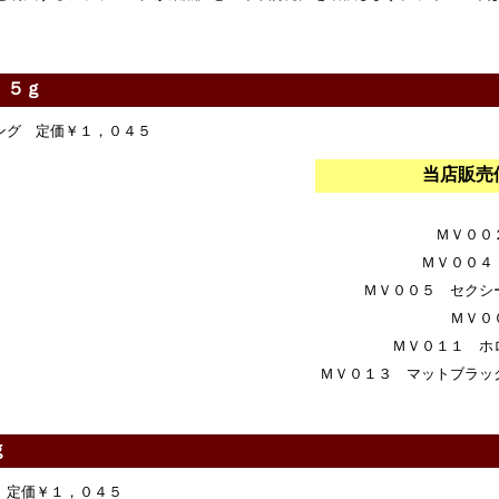
．５ｇ
ング 定価￥１，０４５
当店販
ＭＶ００
ＭＶ００４
ＭＶ００５ セクシ
ＭＶ０
ＭＶ０１１ ホ
ＭＶ０１３ マットブラッ
ｇ
 定価￥１，０４５