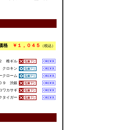
売価格
￥１，０４５
（税込）
２ 稚ギル
 クロキン
ークローム
０９ 渋銀
ロワカサギ
クタイガー