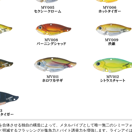
を合体させる独自の構造によって、メタルバイブとして唯一無二のシミーフ
と明滅するフラッシングが集魚力とバイト誘発力を増強します。ラインアイ