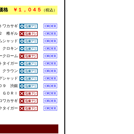
売価格
￥１，０４５
（税込）
トワカサギ
２ 稚ギル
ムシャッド
 クロキン
ークローム
トタイガー
 クラウン
グシャッド
０９ 渋銀
 ＧＯＲＩ
ロワカサギ
クタイガー