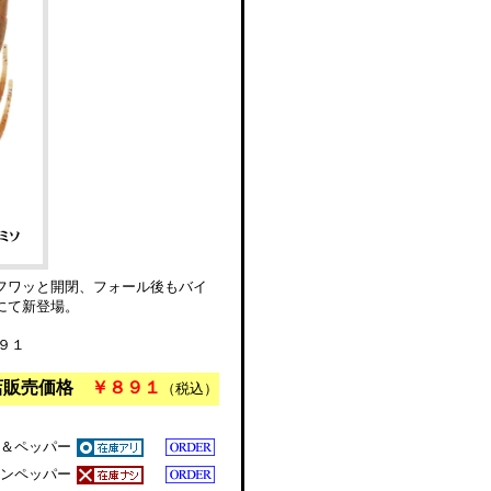
フワッと開閉、フォール後もバイ
にて新登場。
９１
店販売価格
￥８９１
（税込）
＆ペッパー
ンペッパー