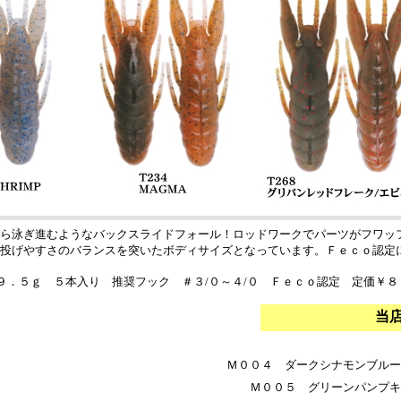
ら泳ぎ進むようなバックスライドフォール！ロッドワークでパーツがフワッ
投げやすさのバランスを突いたボディサイズとなっています。Ｆｅｃｏ認定
９．５ｇ ５本入り 推奨フック ＃３/０～４/０ Ｆｅｃｏ認定 定価￥８
当
Ｍ００４ ダークシナモンブルー
Ｍ００５ グリーンパンプキ