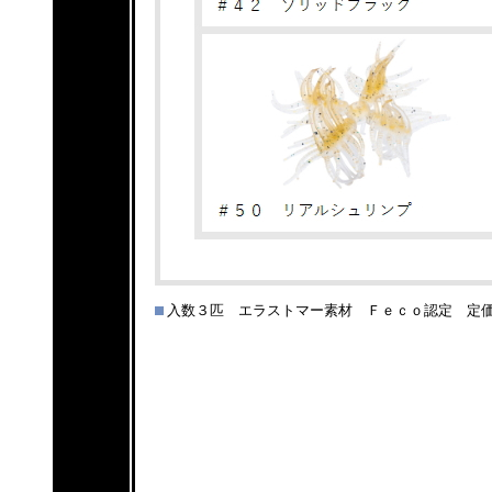
入数３匹 エラストマー素材 Ｆｅｃｏ認定 定