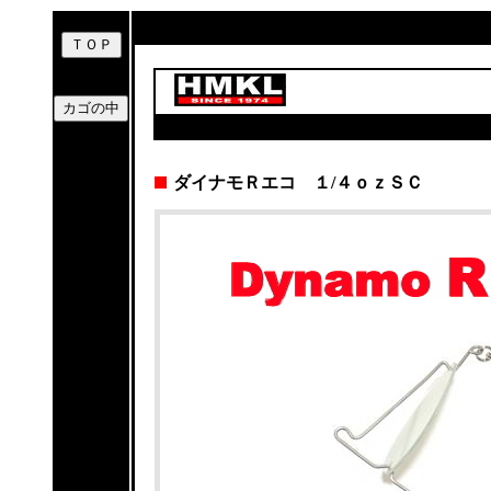
ダイナモＲエコ １/４ｏｚＳＣ